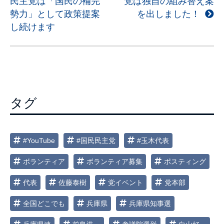
民主党は「国民の補完
党は独自の組み替え案
稿
勢力」として政策提案
を出しました！
ナ
し続けます
ビ
ゲ
ー
シ
ョ
タグ
ン
#YouTube
#国民民主党
#玉木代表
ボランティア
ボランティア募集
ポスティング
代表
佐藤泰樹
党イベント
党本部
全国どこでも
兵庫県
兵庫県知事選