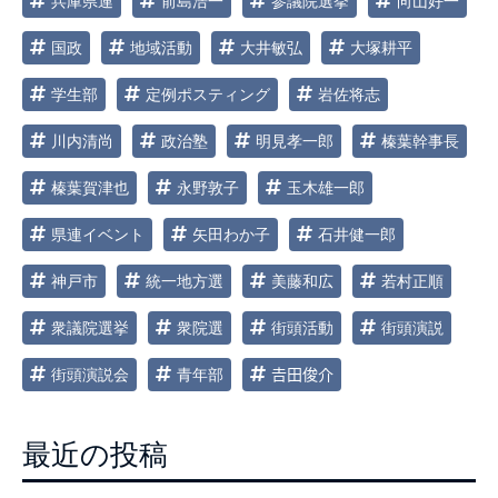
兵庫県連
前島浩一
参議院選挙
向山好一
国政
地域活動
大井敏弘
大塚耕平
学生部
定例ポスティング
岩佐将志
川内清尚
政治塾
明見孝一郎
榛葉幹事長
榛葉賀津也
永野敦子
玉木雄一郎
県連イベント
矢田わか子
石井健一郎
神戸市
統一地方選
美藤和広
若村正順
衆議院選挙
衆院選
街頭活動
街頭演説
街頭演説会
青年部
𠮷田俊介
最近の投稿