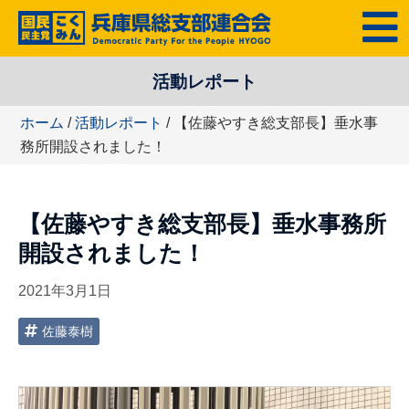
コ
MENU
ン
テ
活動レポート
ン
ツ
ホーム
/
活動レポート
/ 【佐藤やすき総支部長】垂水事
へ
務所開設されました！
ス
キ
ッ
【佐藤やすき総支部長】垂水事務所
プ
開設されました！
2021年3月1日
佐藤泰樹