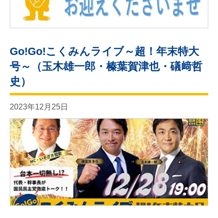
Go!Go!こくみんライブ～超！年末特大
号～（玉木雄一郎・榛葉賀津也・礒﨑哲
史）
2023年12月25日