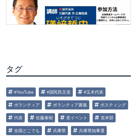
タグ
#YouTube
#国民民主党
#玉木代表
ボランティア
ボランティア募集
ポスティング
代表
佐藤泰樹
党イベント
党本部
全国どこでも
兵庫県
兵庫県知事選