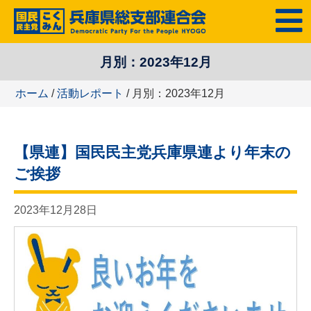
コ
MENU
ン
テ
月別：
2023年12月
ン
ツ
ホーム
/
活動レポート
/ 月別：2023年12月
へ
ス
キ
【県連】国民民主党兵庫県連より年末の
ッ
プ
ご挨拶
2023年12月28日