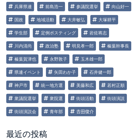
兵庫県連
前島浩一
参議院選挙
向山好一
国政
地域活動
大井敏弘
大塚耕平
学生部
定例ポスティング
岩佐将志
川内清尚
政治塾
明見孝一郎
榛葉幹事長
榛葉賀津也
永野敦子
玉木雄一郎
県連イベント
矢田わか子
石井健一郎
神戸市
統一地方選
美藤和広
若村正順
衆議院選挙
衆院選
街頭活動
街頭演説
街頭演説会
青年部
𠮷田俊介
最近の投稿