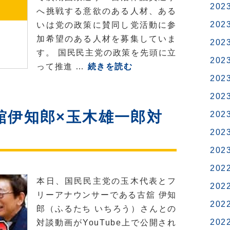
202
括
へ挑戦する意欲のある人材、ある
て
質
202
いは党の政策に賛同し党活動に参
み
疑
加希望のある人材を募集していま
ま
202
す。 国民民主党の政策を先頭に立
せ
202
【県
って推進 …
続きを読む
ん
202
連】
か
来
202
た
舘伊知郎×玉木雄一郎対
202
れ！
202
候
補
202
者・
202
人
本日、国民民主党の玉木代表とフ
202
材
リーアナウンサーである古舘󠄁 伊知
202
ス
郎（ふるたち いちろう）さんとの
タ
202
対談動画がYouTube上で公開され