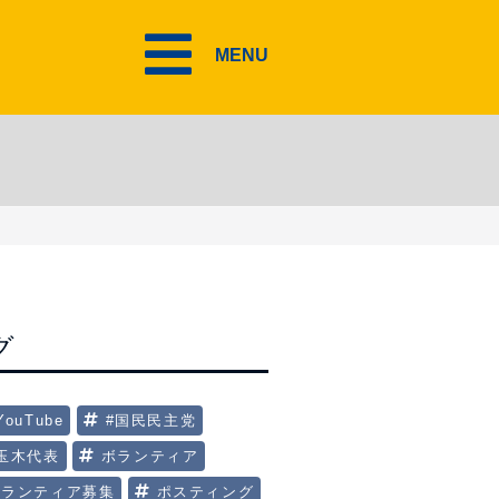
MENU
グ
YouTube
#国民民主党
#玉木代表
ボランティア
ボランティア募集
ポスティング