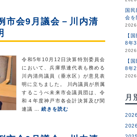
の
部】
ポ
国民
フ
ス
会を
例市会9月議会－川内清
ァ
テ
202
明
ン
ィ
【国
制
ン
8年
度
グ
202
の
を
令和5年10月12日決算特別委員会
【国
新
お
において、兵庫県連代表も務める
8年
設
願
川内清尚議員（垂水区）が意見表
202
に
い
明に立ちました。 川内議員が所属
つ
し
するこうべ未来市会議員団は、令
月
い
ま
和４年度神戸市各会計決算及び関
て
す！
令
連議 …
続きを読む
202
和
5
202
年
202