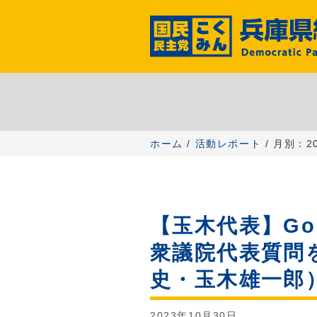
コ
ン
テ
ン
ツ
へ
ス
キ
ッ
ホーム
/
活動レポート
/ 月別：2
プ
【玉木代表】Go
衆議院代表質問
史・玉木雄一郎
2023年10月30日