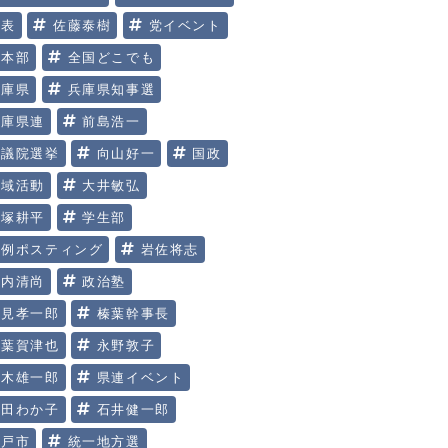
代表
佐藤泰樹
党イベント
党本部
全国どこでも
兵庫県
兵庫県知事選
兵庫県連
前島浩一
参議院選挙
向山好一
国政
地域活動
大井敏弘
大塚耕平
学生部
定例ポスティング
岩佐将志
川内清尚
政治塾
明見孝一郎
榛葉幹事長
榛葉賀津也
永野敦子
玉木雄一郎
県連イベント
矢田わか子
石井健一郎
神戸市
統一地方選