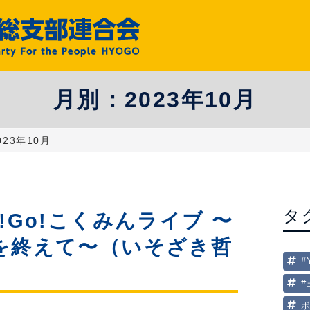
月別：
2023年10月
023年10月
タ
!Go!こくみんライブ 〜
を終えて〜（いそざき哲
#
）