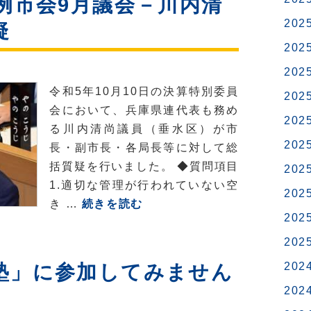
例市会9月議会－川内清
第
202
疑
3
202
回
定
202
例
令和5年10月10日の決算特別委員
202
市
会において、兵庫県連代表も務め
202
会
る川内清尚議員（垂水区）が市
9
202
長・副市長・各局長等に対して総
月
括質疑を行いました。 ◆質問項目
202
議
1.適切な管理が行われていない空
202
会
令
き …
続きを読む
－
202
和
川
5
202
内
年
202
塾」に参加してみません
清
第
202
尚
3
議