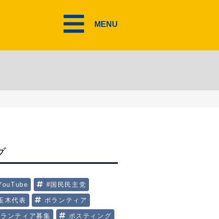
MENU
グ
YouTube
#国民民主党
#玉木代表
ボランティア
ボランティア募集
ポスティング