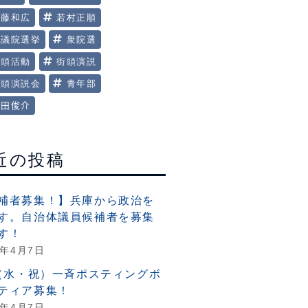
美藤和広
若村正順
衆議院選挙
衆院選
街頭活動
街頭演説
街頭演説会
青年部
田俊介
近の投稿
補者募集！】兵庫から政治を
す。自治体議員候補者を募集
す！
6年4月7日
6（水・祝）一斉ポスティングボ
ティア募集！
6年4月7日