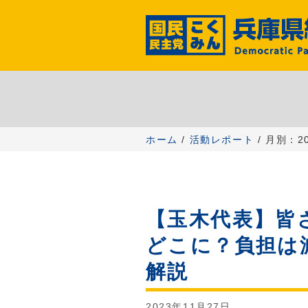
コ
ン
テ
ン
ツ
へ
ス
キ
ッ
ホーム
/
活動レポート
/ 月別：2
プ
【玉木代表】皆
どこに？負担は
解説
2023年11月27日