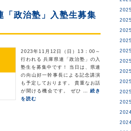
部】
ち
た
国
202
連「政治塾」入塾生募集
ら
し
民
202
ま
民
202
し
主
た
202
党
学
202
2023年11月12日（日）13：00～
生
行われる 兵庫県連「政治塾」の入
202
部
塾生を募集中です！ 当日は、県連
202
が
の向山好一幹事長による記念講演
公
202
も予定しております。 貴重なお話
式
が聞ける機会です。 ぜひ …
続き
202
TIKTOK
【県
を読む
202
を
連】
始
202
兵
め
庫
202
ま
県