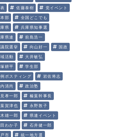
代表
佐藤泰樹
党イベント
党本部
全国どこでも
兵庫県
兵庫県知事選
兵庫県連
前島浩一
参議院選挙
向山好一
国政
地域活動
大井敏弘
大塚耕平
学生部
定例ポスティング
岩佐将志
川内清尚
政治塾
明見孝一郎
榛葉幹事長
榛葉賀津也
永野敦子
玉木雄一郎
県連イベント
矢田わか子
石井健一郎
神戸市
統一地方選