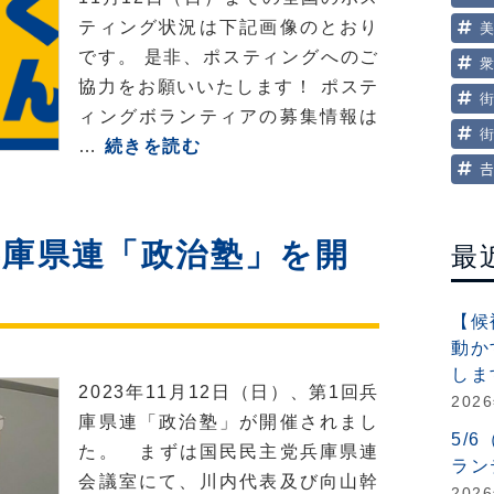
保
ティング状況は下記画像のとおり
険
です。 是非、ポスティングへのご
料
協力をお願いいたします！ ポステ
は
ィングボランティアの募集情報は
一
【党
…
続きを読む
体

本
ど
部】
こ
11
兵庫県連「政治塾」を開
最
に？
月
負
は
担
【候
ポ
は
動か
ス
しま
減
テ
2023年11月12日（日）、第1回兵
202
ら
ィ
庫県連「政治塾」が開催されまし
せ
5/
ン
た。 まずは国民民主党兵庫県連
る？
ラン
グ
会議室にて、川内代表及び向山幹
202