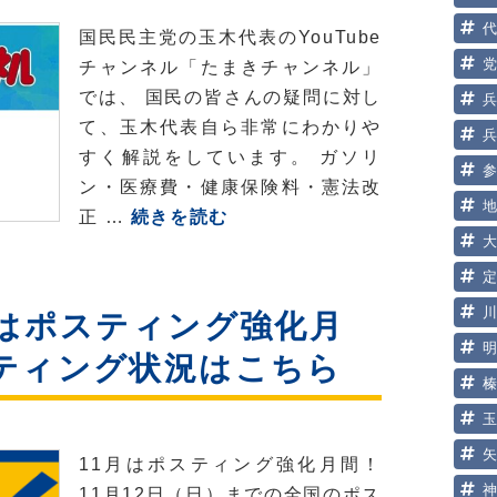
国民民主党の玉木代表のYouTube
チャンネル「たまきチャンネル」
では、 国民の皆さんの疑問に対し
て、玉木代表自ら非常にわかりや
すく解説をしています。 ガソリ
ン・医療費・健康保険料・憲法改
【玉
正 …
続きを読む
木
代
表】
月はポスティング強化月
皆
ティング状況はこちら
さ
ん
の
健
11月はポスティング強化月間！
康
11月12日（日）までの全国のポス