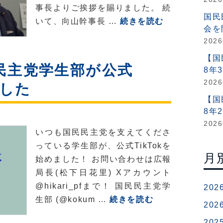
玉
強
事長よりご挨拶を賜りました。 続
木
国民
化
【県
いて、向山幹事長 …
続きを読む
雄
会を
月
連】
一
202
間！
第
郎
全
【国
1
民主党学生部が公式
が
8年
国
回
解
202
の
ました
兵
説
ポ
【国
庫
ス
8年
県
202
テ
連
いつも国民民主党を支えてくださ
ィ
「政
っている学生部が、公式TikTokを
ン
治
月
始めました！ お問い合わせは広報
グ
塾」
局長(松下日花里) Xアカウント
状
を
@hikari_pfまで！ 国民民主党学
202
況
開
【学
生部 (@kokum …
続きを読む
202
は
催
生
こ
い
202