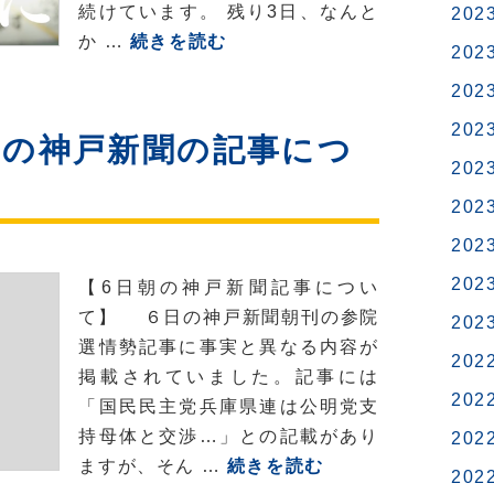
い
続けています。 残り3日、なんと
202
て
【参
か …
続きを読む
202
院
202
選】
日
202
朝の神戸新聞の記事につ
本
202
を
202
変
202
え
る
202
【6日朝の神戸新聞記事につい
政
て】 ６日の神戸新聞朝刊の参院
202
策
選情勢記事に事実と異なる内容が
202
が
掲載されていました。記事には
あ
202
「国民民主党兵庫県連は公明党支
る。
持母体と交渉…」との記載があり
202
一
【参
ますが、そん …
続きを読む
202
緒