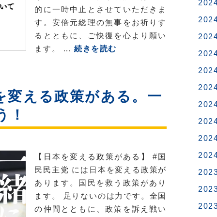
202
的に一時中止とさせていただきま
202
す。安倍元総理の無事をお祈りす
るとともに、ご快復を心より願い
202
緊
ます。 …
続きを読む
202
急
202
事
態
202
を変える政策がある。一
を
202
う！
受
202
け
202
て
の
202
【日本を変える政策がある】 #国
対
民民主党 には日本を変える政策が
202
応
あります。国民を救う政策があり
202
に
ます。 足りないのは力です。全国
つ
202
の仲間とともに、政策を訴え戦い