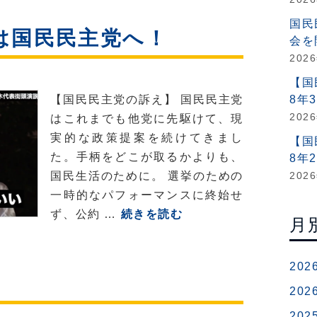
選】
（党
国民
投
声
は国民民主党へ！
会を
票
明）
202
日
に
【国
【国民民主党の訴え】 国民民主党
8年
あ
202
はこれまでも他党に先駆けて、現
た
実的な政策提案を続けてきまし
っ
【国
た。手柄をどこが取るかよりも、
8年
て
国民生活のために。 選挙のための
202
（談
一時的なパフォーマンスに終始せ
話）
【参
ず、公約 …
続きを読む
月
院
選】
202
比
例
202
は
202