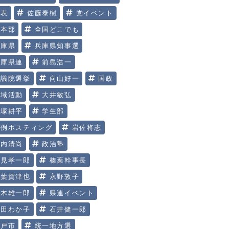
代表
佐藤泰樹
党イベント
党本部
全国どこでも
兵庫県
兵庫県知事選
兵庫県連
前島浩一
参議院選挙
向山好一
国政
地域活動
大井敏弘
大塚耕平
学生部
定例ポスティング
岩佐将志
川内清尚
政治塾
明見孝一郎
榛葉幹事長
榛葉賀津也
永野敦子
玉木雄一郎
県連イベント
矢田わか子
石井健一郎
神戸市
統一地方選