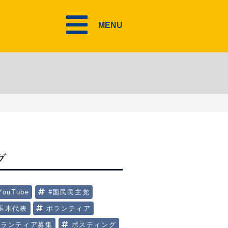
MENU
グ
YouTube
#国民民主党
#玉木代表
ボランティア
ボランティア募集
ポスティング