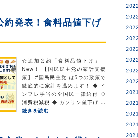
院
202
に
選】
変
6
202
公約発表！食料品値下げ
え
日
202
ま
朝
202
し
の
ょ
202
神
う！
戸
202
☆追加公約「食料品値下げ」
新
New！ 【国民民主党の家計支援
202
聞
策】 #国民民主党 は5つの政策で
202
の
徹底的に家計を温めます！ ◆ イ
記
202
ンフレ手当の全国民一律給付 ◇
事
消費税減税 ◆ ガソリン値下げ …
202
に
【参
続きを読む
202
つ
院
202
い
選】
て
追
202