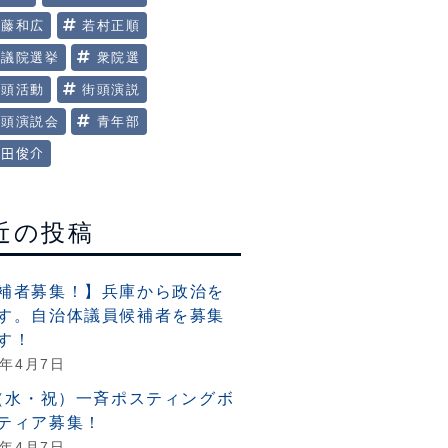
美藤和広
若村正順
衆議院選挙
衆院選
街頭活動
街頭演説
街頭演説会
青年部
田俊介
近の投稿
補者募集！】兵庫から政治を
す。自治体議員候補者を募集
す！
6年4月7日
6（水・祝）一斉ポスティングボ
ティア募集！
6年4月7日