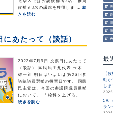
選挙区では公認候補者2名、推薦
果
候補者3名の議席を獲得しま …
続
参
きを読む
議
院
議
日にあたって（談話）

員
通
常
最
2022年7月9日 投票日にあたって
選
（談話） 国民民主党代表 玉木
挙
【候
雄一郎 明日はいよいよ第26回参
結
動か
議院議員選挙の投票日です。 国民
果
しま
民主党は、今回の参議院議員選挙
を
202
において、 「給料を上げる。 …
受
5/
【参
続きを読む
け
ラン
院
て
202