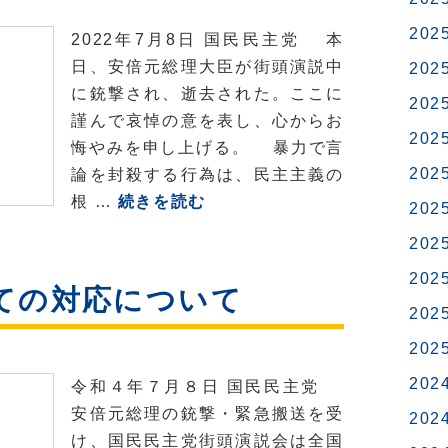
国
202
2022年7月8日 国民民主党 本
民
日、安倍元総理大臣が街頭演説中
202
民
に銃撃され、逝去された。ここに
主
202
謹んで哀悼の意を表し、心からお
党
202
悔やみを申し上げる。 暴力で言
へ！
202
論を封殺する行為は、民主主義の
党
根 …
続きを読む
202
声
202
明
202
ての対応について
202
202
202
令和４年７月８日 国民民主党
安倍元総理の銃撃・緊急搬送を受
202
け、国民民主党街頭演説会は全国