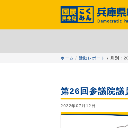
コ
ン
テ
ン
ツ
へ
ス
キ
ッ
ホーム
/
活動レポート
/ 月別：2
プ
第26回参議院
2022年07月12日