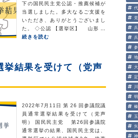
下の国民民主党公認・推薦候補が
当選しました。多大なるご支援を
いただき、ありがとうございまし
た。 ◇公認 【選挙区】 山形 …
第
続きを読む
26
回
参
選挙結果を受けて（党声
議
院
議
員
通
2022年7月11日 第 26 回参議院議
常
員通常選挙結果を受けて（党声
選
明） 国民民主党 第26回参議院
挙
通常選挙の結果、国民民主党は、
結