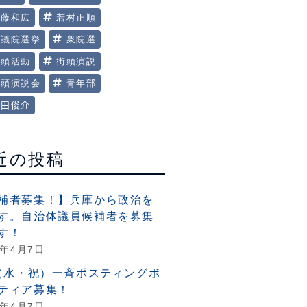
美藤和広
若村正順
衆議院選挙
衆院選
街頭活動
街頭演説
街頭演説会
青年部
田俊介
近の投稿
補者募集！】兵庫から政治を
す。自治体議員候補者を募集
す！
6年4月7日
6（水・祝）一斉ポスティングボ
ティア募集！
6年4月7日