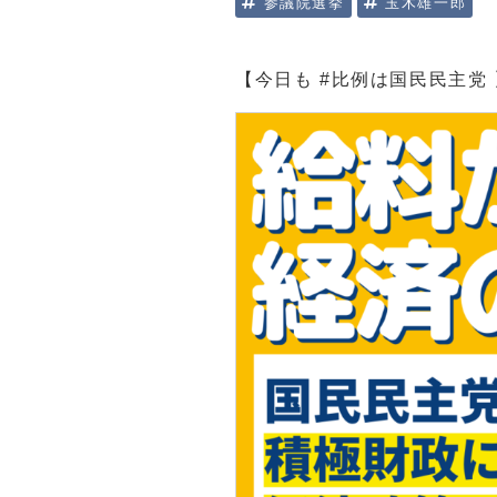
参議院選挙
玉木雄一郎
【今日も #比例は国民民主党 