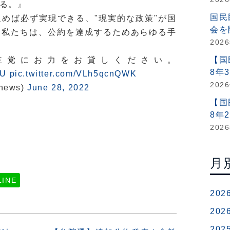
る。』
国民
めば必ず実現できる、"現実的な政策"が国
会を
。私たちは、公約を達成するためあらゆる手
202
主党にお力をお貸しください。
【国
8年
TU
pic.twitter.com/VLh5qcnQWK
202
news)
June 28, 2022
【国
8年
202
月
LINE
202
202
202