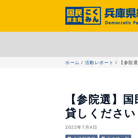
コ
ン
テ
ン
ツ
へ
ス
キ
ッ
ホーム
/
活動レポート
/ 【参院
プ
【参院選】国
貸しください
2022年7月4日