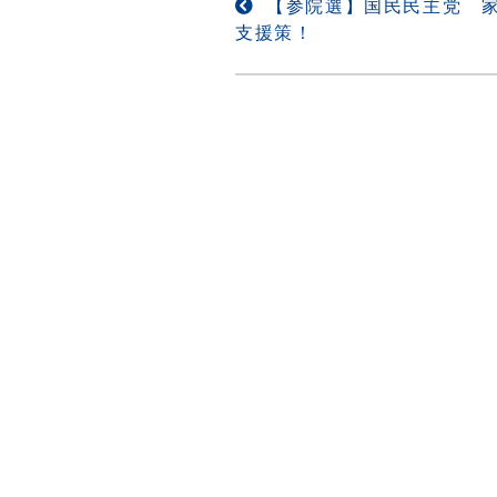
投
【参院選】国民民主党 
支援策！
稿
ナ
ビ
ゲ
ー
シ
ョ
ン