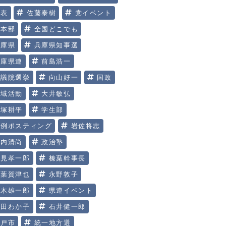
代表
佐藤泰樹
党イベント
党本部
全国どこでも
兵庫県
兵庫県知事選
兵庫県連
前島浩一
参議院選挙
向山好一
国政
地域活動
大井敏弘
大塚耕平
学生部
定例ポスティング
岩佐将志
川内清尚
政治塾
明見孝一郎
榛葉幹事長
榛葉賀津也
永野敦子
玉木雄一郎
県連イベント
矢田わか子
石井健一郎
神戸市
統一地方選