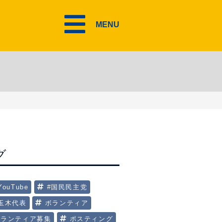
MENU
グ
YouTube
#国民民主党
#玉木代表
ボランティア
ボランティア募集
ポスティング