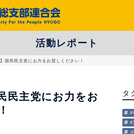
活動レポート
選】国民民主党にお力をお貸しください！
タ
民民主党にお力をお
！
#