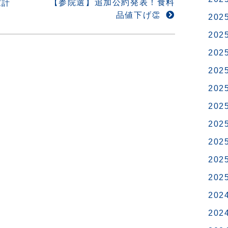
【参院選】追加公約発表！食料
家計
品値下げ👏
202
202
202
202
202
202
202
202
202
202
202
202