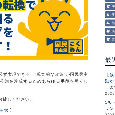

最
』
必ず実現できる、”現実的な政策”が国民民主
【候
動か
公約を達成するためあらゆる手段を尽くし
しま
202
お貸しください。
5/
ラン
主党
】
202