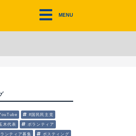
MENU
グ
YouTube
#国民民主党
#玉木代表
ボランティア
ボランティア募集
ポスティング