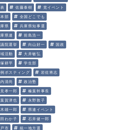
代表
佐藤泰樹
党イベント
党本部
全国どこでも
兵庫県
兵庫県知事選
兵庫県連
前島浩一
参議院選挙
向山好一
国政
地域活動
大井敏弘
大塚耕平
学生部
定例ポスティング
岩佐将志
川内清尚
政治塾
明見孝一郎
榛葉幹事長
榛葉賀津也
永野敦子
玉木雄一郎
県連イベント
矢田わか子
石井健一郎
神戸市
統一地方選