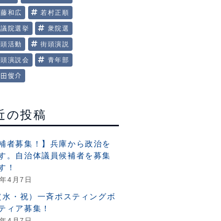
美藤和広
若村正順
衆議院選挙
衆院選
街頭活動
街頭演説
街頭演説会
青年部
田俊介
近の投稿
補者募集！】兵庫から政治を
す。自治体議員候補者を募集
す！
6年4月7日
6（水・祝）一斉ポスティングボ
ティア募集！
6年4月7日