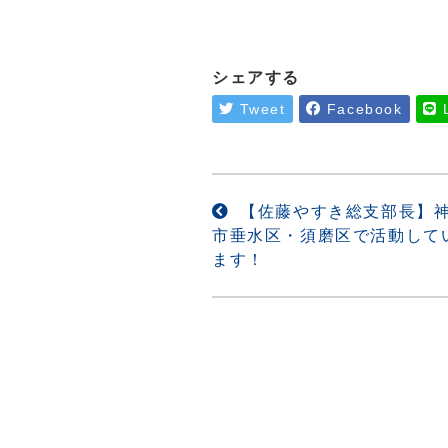
シェアする
Tweet
Facebook
投
【佐藤やすき総支部長】
市垂水区・須磨区で活動して
稿
ます！
ナ
ビ
ゲ
ー
シ