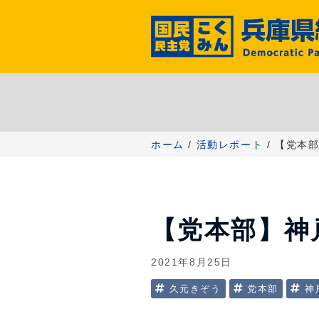
コ
ン
テ
ン
ツ
へ
ス
キ
ッ
ホーム
/
活動レポート
/ 【党本
プ
【党本部】神
2021年8月25日
久元きぞう
党本部
神