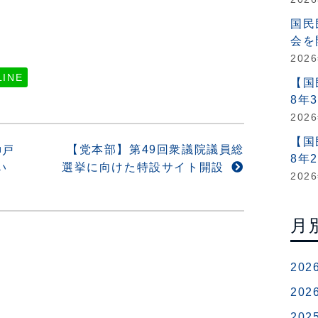
国民
会を
202
LINE
【国
8年
202
【国
【党本部】第49回衆議院議員総
神戸
8年
い
選挙に向けた特設サイト開設
202
月
202
202
202