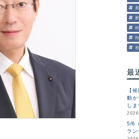

最
【候
動か
しま
202
5/
ラン
202