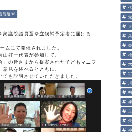
議院選挙
を衆議院議員選挙立候補予定者に届ける
00、ズームにて開催されました。
向山好一代表が参加して、
会」の皆さまから提案された子どもマニフ
、意見を述べるとともに、
いても説明させていただきました。