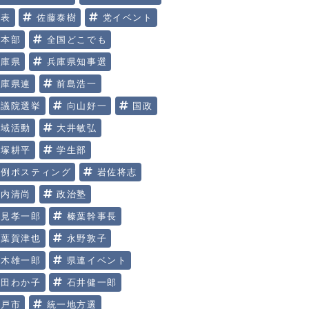
代表
佐藤泰樹
党イベント
党本部
全国どこでも
兵庫県
兵庫県知事選
兵庫県連
前島浩一
参議院選挙
向山好一
国政
地域活動
大井敏弘
大塚耕平
学生部
定例ポスティング
岩佐将志
川内清尚
政治塾
明見孝一郎
榛葉幹事長
榛葉賀津也
永野敦子
玉木雄一郎
県連イベント
矢田わか子
石井健一郎
神戸市
統一地方選