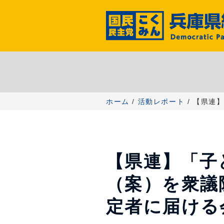
コ
ン
テ
ン
ツ
へ
ス
キ
ッ
ホーム
/
活動レポート
/ 【県連
プ
【県連】「子
（案）を衆議
定者に届ける