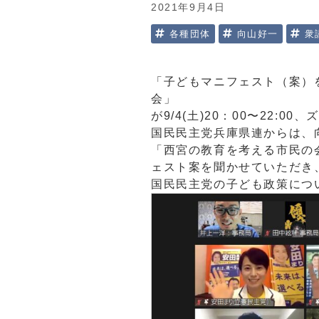
2021年9月4日
各種団体
向山好一
衆
「子どもマニフェスト（案）
会」
が9/4(土)20：00〜22:
国民民主党兵庫県連からは、
「西宮の教育を考える市民の
ェスト案を聞かせていただき
国民民主党の子ども政策につ