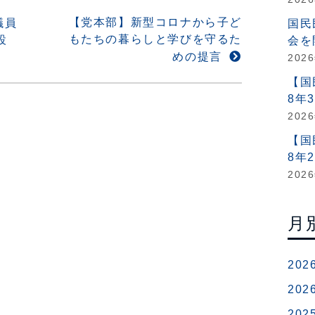
【党本部】新型コロナから子ど
議員
国民
もたちの暮らしと学びを守るた
設
会を
めの提言
202
【国
8年
202
【国
8年
202
月
202
202
202