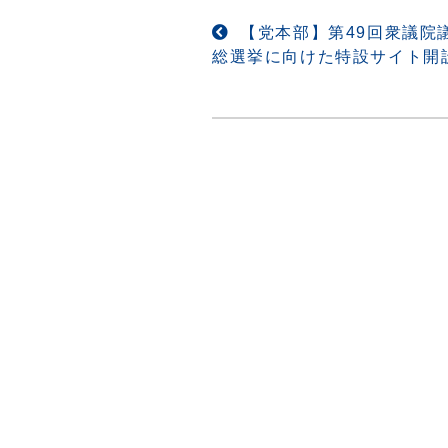
投
【党本部】第49回衆議院
総選挙に向けた特設サイト開
稿
ナ
ビ
ゲ
ー
シ
ョ
ン