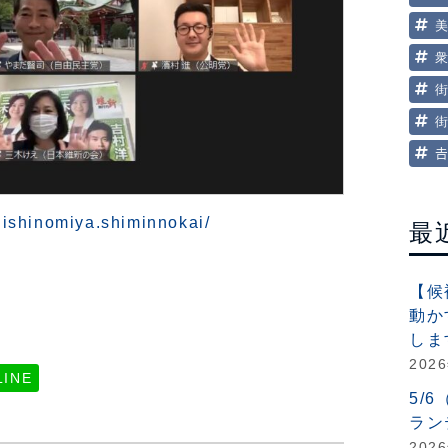

nishinomiya.shiminnokai/
最
【候
動か
しま
202
LINE
5/
ラン
202