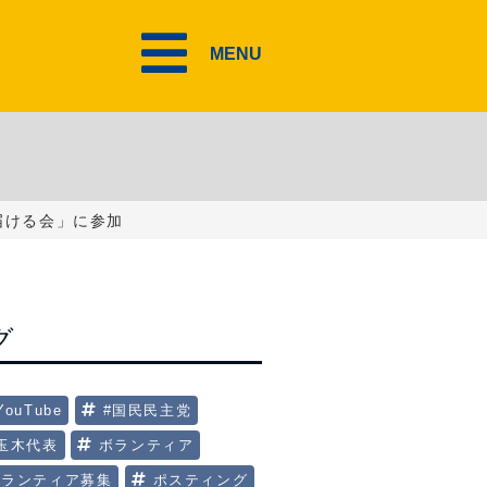
MENU
届ける会」に参加
グ
YouTube
#国民民主党
#玉木代表
ボランティア
ボランティア募集
ポスティング