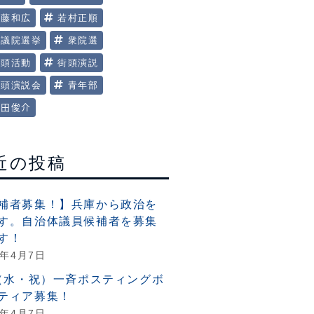
美藤和広
若村正順
衆議院選挙
衆院選
街頭活動
街頭演説
街頭演説会
青年部
田俊介
近の投稿
補者募集！】兵庫から政治を
す。自治体議員候補者を募集
す！
6年4月7日
6（水・祝）一斉ポスティングボ
ティア募集！
6年4月7日