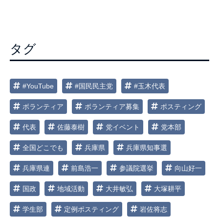
ビ
ゲ
ー
タグ
シ
ョ
ン
#YouTube
#国民民主党
#玉木代表
ボランティア
ボランティア募集
ポスティング
代表
佐藤泰樹
党イベント
党本部
全国どこでも
兵庫県
兵庫県知事選
兵庫県連
前島浩一
参議院選挙
向山好一
国政
地域活動
大井敏弘
大塚耕平
学生部
定例ポスティング
岩佐将志