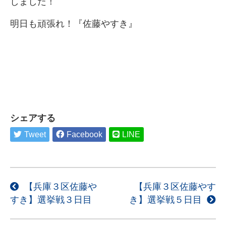
しました！
明日も頑張れ！『佐藤やすき』
シェアする
Tweet
Facebook
LINE
投
【兵庫３区佐藤や
【兵庫３区佐藤やす
すき】選挙戦３日目
き】選挙戦５日目
稿
ナ