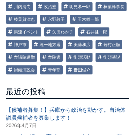
川内清尚
政治塾
明見孝一郎
榛葉幹事長
榛葉賀津也
永野敦子
玉木雄一郎
県連イベント
矢田わか子
石井健一郎
神戸市
統一地方選
美藤和広
若村正順
衆議院選挙
衆院選
街頭活動
街頭演説
街頭演説会
青年部
𠮷田俊介
最近の投稿
【候補者募集！】兵庫から政治を動かす。自治体
議員候補者を募集します！
2026年4月7日