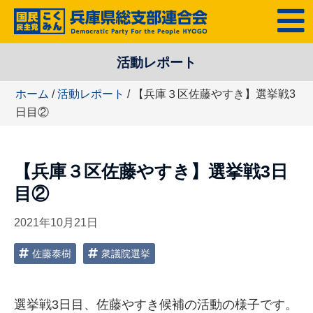
コ
MENU
ン
テ
活動レポート
ン
ツ
ホーム
/
活動レポート
/ 【兵庫３区佐藤やすき】選挙戦3
へ
日目②
ス
キ
ッ
【兵庫３区佐藤やすき】選挙戦3日
プ
目②
2021年10月21日
佐藤泰樹
衆議院選挙
選挙戦3日目、佐藤やすき候補の活動の様子です。