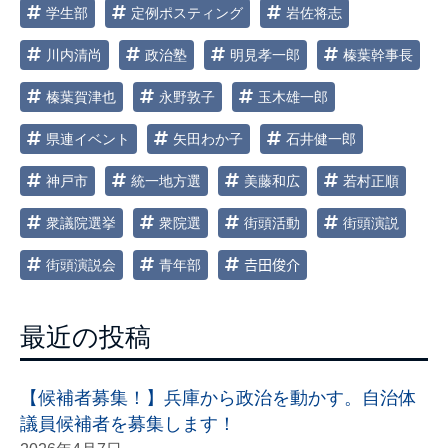
学生部
定例ポスティング
岩佐将志
川内清尚
政治塾
明見孝一郎
榛葉幹事長
榛葉賀津也
永野敦子
玉木雄一郎
県連イベント
矢田わか子
石井健一郎
神戸市
統一地方選
美藤和広
若村正順
衆議院選挙
衆院選
街頭活動
街頭演説
街頭演説会
青年部
𠮷田俊介
最近の投稿
【候補者募集！】兵庫から政治を動かす。自治体
議員候補者を募集します！