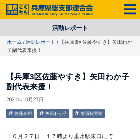
コ
MENU
ン
テ
活動レポート
ン
ツ
ホーム
/
活動レポート
/ 【兵庫3区佐藤やすき】矢田わか
へ
子副代表来援！
ス
キ
ッ
【兵庫3区佐藤やすき】矢田わか子
プ
副代表来援！
2021年10月27日
佐藤泰樹
矢田わか子
衆議院選挙
１０月２７日 １７時より垂水駅東口にて