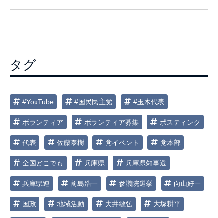
ビ
ゲ
ー
シ
タグ
ョ
ン
#YouTube
#国民民主党
#玉木代表
ボランティア
ボランティア募集
ポスティング
代表
佐藤泰樹
党イベント
党本部
全国どこでも
兵庫県
兵庫県知事選
兵庫県連
前島浩一
参議院選挙
向山好一
国政
地域活動
大井敏弘
大塚耕平