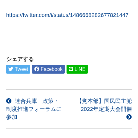
https://twitter.com/i/status/1486668282677821447
シェアする
Tweet
Facebook
LINE
投
連合兵庫 政策・
【党本部】国民民主党
制度推進フォーラムに
2022年定期大会開催
稿
参加
ナ
ビ