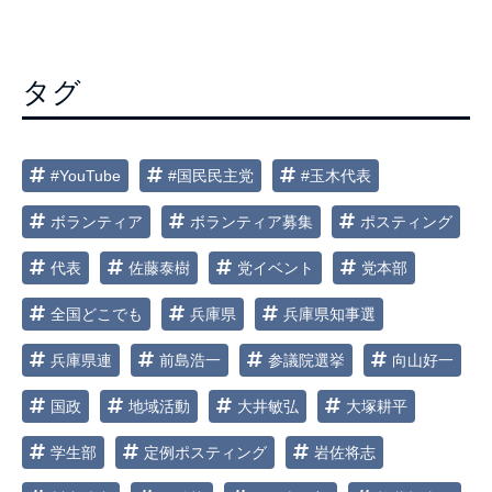
ゲ
ー
シ
タグ
ョ
ン
#YouTube
#国民民主党
#玉木代表
ボランティア
ボランティア募集
ポスティング
代表
佐藤泰樹
党イベント
党本部
全国どこでも
兵庫県
兵庫県知事選
兵庫県連
前島浩一
参議院選挙
向山好一
国政
地域活動
大井敏弘
大塚耕平
学生部
定例ポスティング
岩佐将志