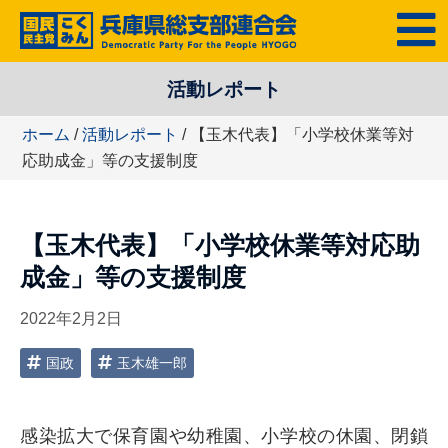
コ
MENU
ン
テ
活動レポート
ン
ツ
ホーム
/
活動レポート
/ 【玉木代表】「小学校休業等対
へ
応助成金」等の支援制度
ス
キ
ッ
【玉木代表】「小学校休業等対応助
プ
成金」等の支援制度
2022年2月2日
国政
玉木雄一郎
感染拡大で保育園や幼稚園、小学校の休園、閉鎖