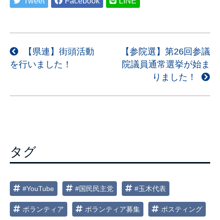
Tweet
Facebook
LINE
投
【県連】街頭活動
【参院選】第26回参議
を行いました！
院議員通常選挙が始ま
稿
りました！
ナ
ビ
ゲ
ー
シ
タグ
ョ
ン
#YouTube
#国民民主党
#玉木代表
ボランティア
ボランティア募集
ポスティング