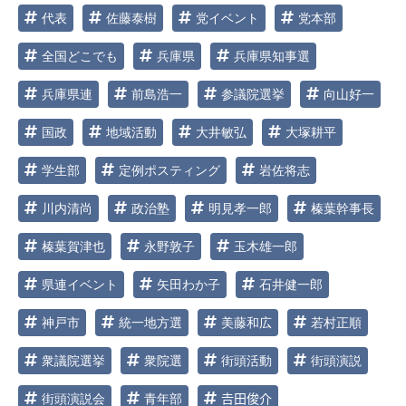
代表
佐藤泰樹
党イベント
党本部
全国どこでも
兵庫県
兵庫県知事選
兵庫県連
前島浩一
参議院選挙
向山好一
国政
地域活動
大井敏弘
大塚耕平
学生部
定例ポスティング
岩佐将志
川内清尚
政治塾
明見孝一郎
榛葉幹事長
榛葉賀津也
永野敦子
玉木雄一郎
県連イベント
矢田わか子
石井健一郎
神戸市
統一地方選
美藤和広
若村正順
衆議院選挙
衆院選
街頭活動
街頭演説
街頭演説会
青年部
𠮷田俊介