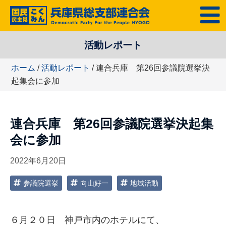
コ
MENU
ン
テ
活動レポート
ン
ツ
ホーム
/
活動レポート
/ 連合兵庫 第26回参議院選挙決
へ
起集会に参加
ス
キ
ッ
連合兵庫 第26回参議院選挙決起集
プ
会に参加
2022年6月20日
参議院選挙
向山好一
地域活動
６月２０日 神戸市内のホテルにて、