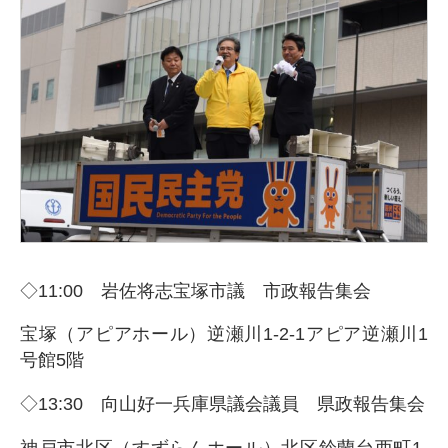
◇11:00 岩佐将志宝塚市議 市政報告集会
宝塚（アピアホール）逆瀬川
1-2-1
アピア逆瀬川
1
号館
5
階
◇13:30 向山好一兵庫県議会議員 県政報告集会
神戸市北区（すずらんホール）北区鈴蘭台西町
1-