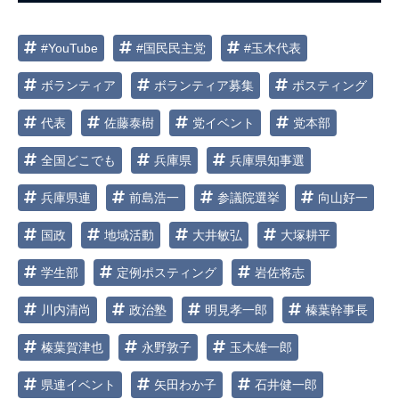
ン
#YouTube
#国民民主党
#玉木代表
ボランティア
ボランティア募集
ポスティング
代表
佐藤泰樹
党イベント
党本部
全国どこでも
兵庫県
兵庫県知事選
兵庫県連
前島浩一
参議院選挙
向山好一
国政
地域活動
大井敏弘
大塚耕平
学生部
定例ポスティング
岩佐将志
川内清尚
政治塾
明見孝一郎
榛葉幹事長
榛葉賀津也
永野敦子
玉木雄一郎
県連イベント
矢田わか子
石井健一郎