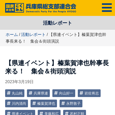
コ
MENU
ン
テ
活動レポート
ン
ツ
ホーム
/
活動レポート
/ 【県連イベント】榛葉賀津也幹
へ
事長来る！ 集会＆街頭演説
ス
キ
ッ
【県連イベント】榛葉賀津也幹事長
プ
来る！ 集会＆街頭演説
2023年3月19日
丸山純
兵庫県連
向山好一
岩佐将志
川内清尚
榛葉賀津也
永野敦子
県連イベント
美藤和広
若村正順