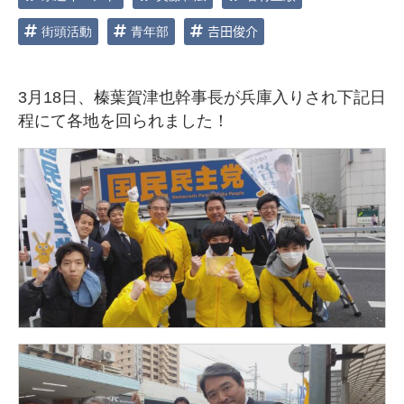
街頭活動
青年部
𠮷田俊介
3月18日、
榛葉賀津也幹事長が兵庫入りされ下記日
程にて各地を回られました！