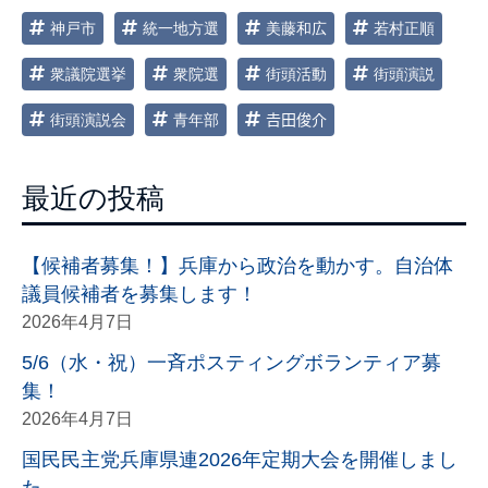
神戸市
統一地方選
美藤和広
若村正順
衆議院選挙
衆院選
街頭活動
街頭演説
街頭演説会
青年部
𠮷田俊介
最近の投稿
【候補者募集！】兵庫から政治を動かす。自治体
議員候補者を募集します！
2026年4月7日
5/6（水・祝）一斉ポスティングボランティア募
集！
2026年4月7日
国民民主党兵庫県連2026年定期大会を開催しまし