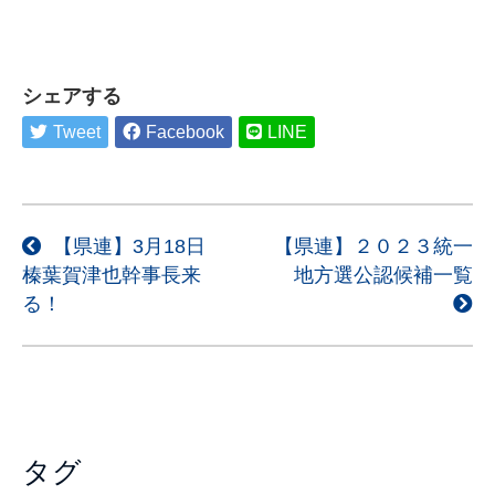
シェアする
Tweet
Facebook
LINE
投
【県連】3月18日
【県連】２０２３統一
榛葉賀津也幹事長来
地方選公認候補一覧
稿
る！
ナ
ビ
ゲ
ー
シ
タグ
ョ