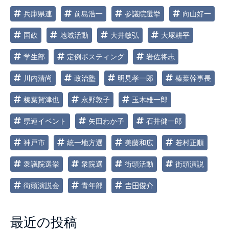
兵庫県連
前島浩一
参議院選挙
向山好一
国政
地域活動
大井敏弘
大塚耕平
学生部
定例ポスティング
岩佐将志
川内清尚
政治塾
明見孝一郎
榛葉幹事長
榛葉賀津也
永野敦子
玉木雄一郎
県連イベント
矢田わか子
石井健一郎
神戸市
統一地方選
美藤和広
若村正順
衆議院選挙
衆院選
街頭活動
街頭演説
街頭演説会
青年部
𠮷田俊介
最近の投稿