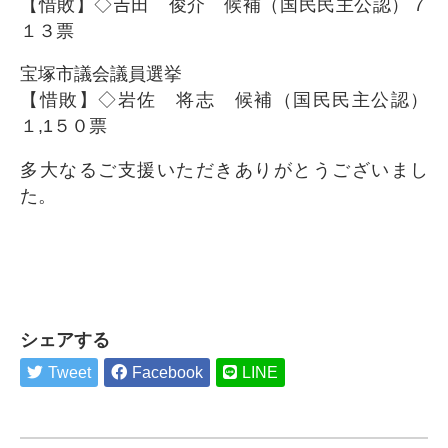
【惜敗】◇𠮷田 俊介
候補（国民民主公認）７
１３票
宝塚市議会議員選挙
【惜敗】◇岩佐 将志 候補（国民民主公認）
１,1５０票
多大なるご支援いただきありがとうございまし
た。
シェアする
Tweet
Facebook
LINE