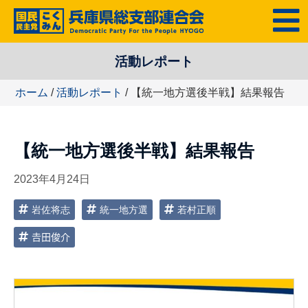
コ
MENU
ン
テ
活動レポート
ン
ツ
ホーム
/
活動レポート
/ 【統一地方選後半戦】結果報告
へ
ス
キ
【統一地方選後半戦】結果報告
ッ
プ
2023年4月24日
岩佐将志
統一地方選
若村正順
𠮷田俊介