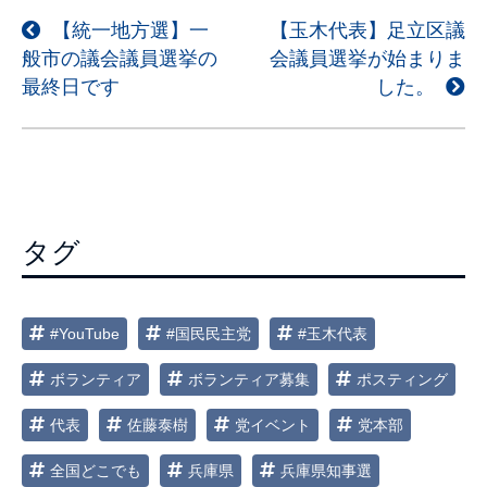
投
【統一地方選】一
【玉木代表】足立区議
般市の議会議員選挙の
会議員選挙が始まりま
稿
最終日です
した。
ナ
ビ
ゲ
ー
シ
タグ
ョ
ン
#YouTube
#国民民主党
#玉木代表
ボランティア
ボランティア募集
ポスティング
代表
佐藤泰樹
党イベント
党本部
全国どこでも
兵庫県
兵庫県知事選