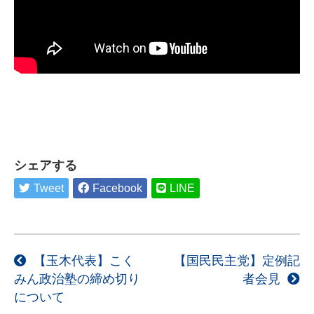
シェアする
Tweet
Facebook
LINE
投
【玉木代表】こく
【国民民主党】定例記
みん政治塾の締め切り
者会見
稿
について
ナ