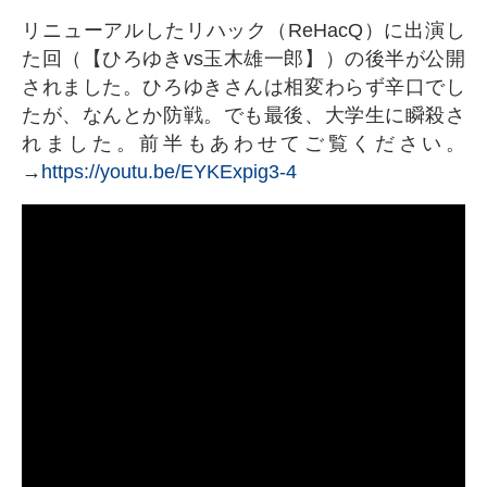
リニューアルしたリハック（ReHacQ）に出演し
た回（【ひろゆきvs玉木雄一郎】）の後半が公開
されました。ひろゆきさんは相変わらず辛口でし
たが、なんとか防戦。でも最後、大学生に瞬殺さ
れました。前半もあわせてご覧ください。
→
https://youtu.be/EYKExpig3-4