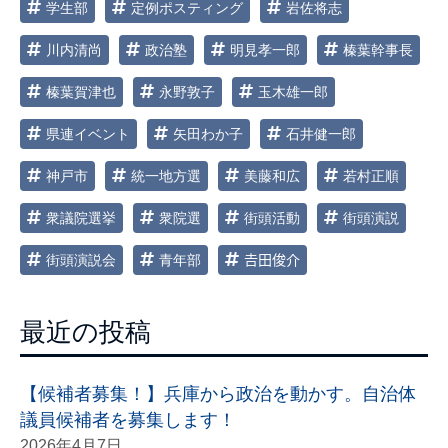
学生部
定例ポスティング
岩佐将志
川内清尚
政治塾
明見孝一郎
榛葉幹事長
榛葉賀津也
永野敦子
玉木雄一郎
県連イベント
矢田わか子
石井健一郎
神戸市
統一地方選
美藤和広
若村正順
衆議院選挙
衆院選
街頭活動
街頭演説
街頭演説会
青年部
𠮷田俊介
最近の投稿
【候補者募集！】兵庫から政治を動かす。自治体
議員候補者を募集します！
2026年4月7日