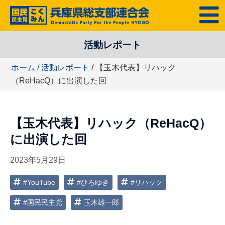
コ
MENU
ン
テ
活動レポート
ン
ツ
ホーム
/
活動レポート
/ 【玉木代表】リハック
へ
（ReHacQ）に出演した回
ス
キ
ッ
【玉木代表】リハック（ReHacQ）
プ
に出演した回
2023年5月29日
#YouTube
#ひろゆき
#リハック
#国民民主党
玉木雄一郎