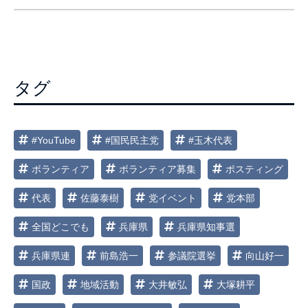
ビ
ゲ
ー
シ
タグ
ョ
ン
#YouTube
#国民民主党
#玉木代表
ボランティア
ボランティア募集
ポスティング
代表
佐藤泰樹
党イベント
党本部
全国どこでも
兵庫県
兵庫県知事選
兵庫県連
前島浩一
参議院選挙
向山好一
国政
地域活動
大井敏弘
大塚耕平