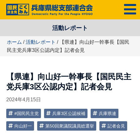
コ
MENU
ン
テ
活動レポート
ン
ツ
ホーム
/
活動レポート
/ 【県連】向山好一幹事長【国民
へ
民主党兵庫3区公認内定】記者会見
ス
キ
ッ
【県連】向山好一幹事長【国民民主
プ
党兵庫3区公認内定】記者会見
2024年4月15日
#国民民主党
兵庫3区公認候補
兵庫県連
向山好一
第50回衆議院議員総選挙
記者会見