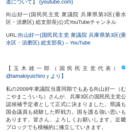
道について】 (youtube.com)
向山好一(国民民主党 衆議院 兵庫県第3区(垂水
区・須磨区) 総支部長)公式YouTubeチャンネル
URL:
向山好一(国民民主党 衆議院 兵庫県第3区(垂
水区・須磨区) 総支部長) – YouTube
【
玉木雄一郎（国民民主党代表）
@tamakiyuichiroｙより】
私の2009年衆議院当選同期でもある向山好一（む
こやまこういち）さんが、兵庫3区の国民民主党公
認候補予定者として正式に決まりました。県議も
国会議員も経験した即戦力。国を護る強い思いも
あります。皆さん、よろしくお願いします。近畿
ブロックでも積極的に擁立していきます。