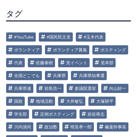
シ
ョ
タグ
ン
#YouTube
#国民民主党
#玉木代表
ボランティア
ボランティア募集
ポスティング
代表
佐藤泰樹
党イベント
党本部
全国どこでも
兵庫県
兵庫県知事選
兵庫県連
前島浩一
参議院選挙
向山好一
国政
地域活動
大井敏弘
大塚耕平
学生部
定例ポスティング
岩佐将志
川内清尚
政治塾
明見孝一郎
榛葉幹事長