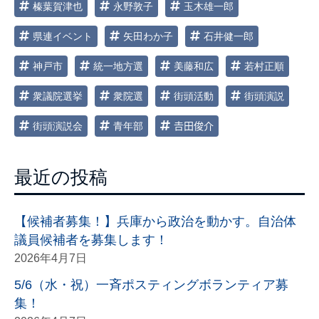
榛葉賀津也
永野敦子
玉木雄一郎
県連イベント
矢田わか子
石井健一郎
神戸市
統一地方選
美藤和広
若村正順
衆議院選挙
衆院選
街頭活動
街頭演説
街頭演説会
青年部
𠮷田俊介
最近の投稿
【候補者募集！】兵庫から政治を動かす。自治体
議員候補者を募集します！
2026年4月7日
5/6（水・祝）一斉ポスティングボランティア募
集！