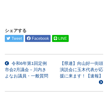
シェアする
Tweet
Facebook
LINE
投
令和6年第1回定例
【県連】向山好一街頭
市会2月議会－川内き
演説会に玉木代表が応
稿
よなお議員・一般質問
援に来ます！【速報】
ナ
ビ
ゲ
ー