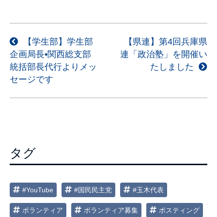
投
【学生部】学生部
【県連】第4回兵庫県
企画局長•関西総支部
連「政治塾」を開催い
稿
統括部長代行よりメッ
たしました
ナ
セージです
ビ
ゲ
ー
シ
ョ
タグ
ン
#YouTube
#国民民主党
#玉木代表
ボランティア
ボランティア募集
ポスティング