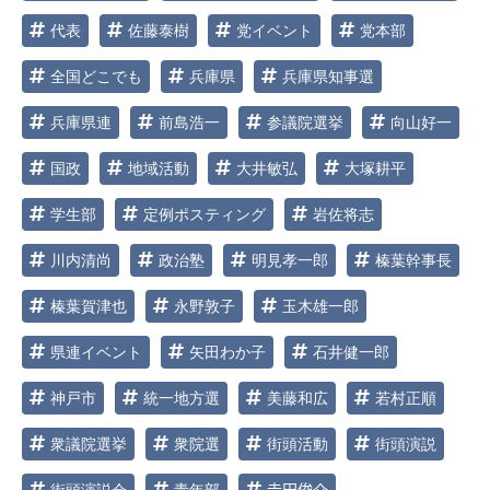
代表
佐藤泰樹
党イベント
党本部
全国どこでも
兵庫県
兵庫県知事選
兵庫県連
前島浩一
参議院選挙
向山好一
国政
地域活動
大井敏弘
大塚耕平
学生部
定例ポスティング
岩佐将志
川内清尚
政治塾
明見孝一郎
榛葉幹事長
榛葉賀津也
永野敦子
玉木雄一郎
県連イベント
矢田わか子
石井健一郎
神戸市
統一地方選
美藤和広
若村正順
衆議院選挙
衆院選
街頭活動
街頭演説
街頭演説会
青年部
𠮷田俊介