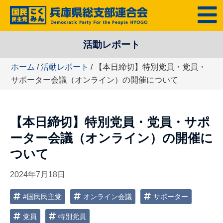
コ
MENU
ン
テ
活動レポート
ン
ツ
ホーム
/
活動レポート
/ 【本日締切】特別党員・党員・
へ
サポーター会議（オンライン）の開催について
ス
キ
ッ
【本日締切】特別党員・党員・サポ
プ
ーター会議（オンライン）の開催に
ついて
2024年7月18日
#国民民主党
オンライン会議
サポーター
党員
特別党員