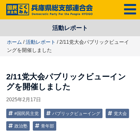
コ
MENU
ン
テ
活動レポート
ン
ツ
ホーム
/
活動レポート
/ 2/11党大会パブリックビューイ
へ
ングを開催しました
ス
キ
ッ
2/11党大会パブリックビューイン
プ
グを開催しました
2025年2月17日
#国民民主党
パブリックビューイング
党大会
政治塾
青年部