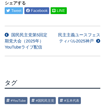
シェアする
Tweet
Facebook
LINE
投
国民民主党第5回定
民主主義ユースフェス
期党大会（2025年）
ティバル2025神戸
稿
YouTubeライブ配信
ナ
ビ
ゲ
ー
シ
タグ
ョ
ン
#YouTube
#国民民主党
#玉木代表