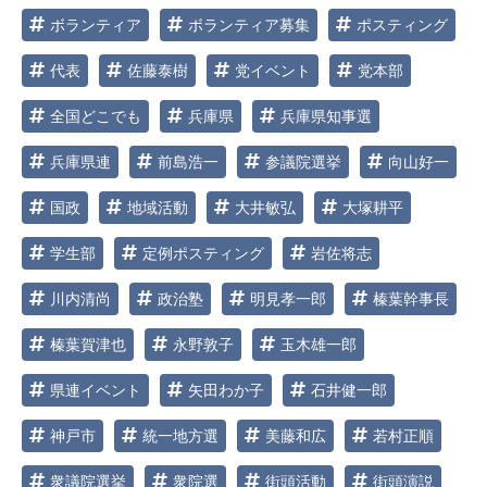
ボランティア
ボランティア募集
ポスティング
代表
佐藤泰樹
党イベント
党本部
全国どこでも
兵庫県
兵庫県知事選
兵庫県連
前島浩一
参議院選挙
向山好一
国政
地域活動
大井敏弘
大塚耕平
学生部
定例ポスティング
岩佐将志
川内清尚
政治塾
明見孝一郎
榛葉幹事長
榛葉賀津也
永野敦子
玉木雄一郎
県連イベント
矢田わか子
石井健一郎
神戸市
統一地方選
美藤和広
若村正順
衆議院選挙
衆院選
街頭活動
街頭演説