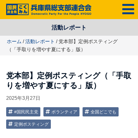
コ
MENU
ン
テ
活動レポート
ン
ツ
ホーム
/
活動レポート
/ 党本部】定例ポスティング
へ
（「手取りを増やす夏にする」版）
ス
キ
ッ
党本部】定例ポスティング（「手取
プ
りを増やす夏にする」版）
2025年3月27日
#国民民主党
ボランティア
全国どこでも
定例ポスティング