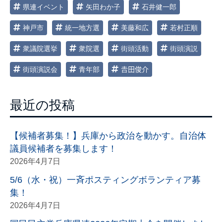
県連イベント
矢田わか子
石井健一郎
神戸市
統一地方選
美藤和広
若村正順
衆議院選挙
衆院選
街頭活動
街頭演説
街頭演説会
青年部
𠮷田俊介
最近の投稿
【候補者募集！】兵庫から政治を動かす。自治体
議員候補者を募集します！
2026年4月7日
5/6（水・祝）一斉ポスティングボランティア募
集！
2026年4月7日