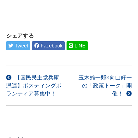
シェアする
Tweet
Facebook
LINE
投
【国民民主党兵庫
玉木雄一郎×向山好一
県連】ポスティングボ
の「政策トーク」開
稿
ランティア募集中！
催！
ナ
ビ
ゲ
ー
シ