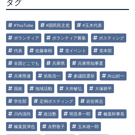
タグ
ョ
ン
#YouTube
#国民民主党
#玉木代表
ボランティア
ボランティア募集
ポスティング
代表
佐藤泰樹
党イベント
党本部
全国どこでも
兵庫県
兵庫県知事選
兵庫県連
前島浩一
参議院選挙
向山好一
国政
地域活動
大井敏弘
大塚耕平
学生部
定例ポスティング
岩佐将志
川内清尚
政治塾
明見孝一郎
榛葉幹事長
榛葉賀津也
永野敦子
玉木雄一郎