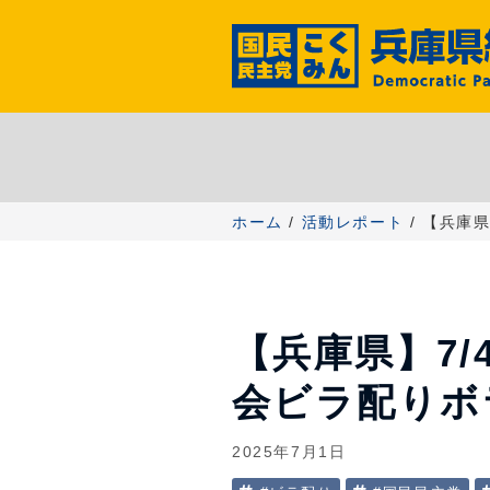
コ
ン
テ
ン
ツ
へ
ス
キ
ッ
ホーム
/
活動レポート
/ 【兵庫
プ
【兵庫県】7
会ビラ配りボ
2025年7月1日