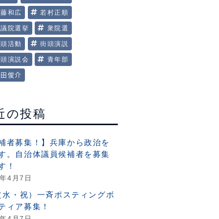
美藤和広
若村正順
衆議院選挙
衆院選
街頭活動
街頭演説
街頭演説会
青年部
田俊介
近の投稿
補者募集！】兵庫から政治を
す。自治体議員候補者を募集
す！
6年4月7日
6（水・祝）一斉ポスティングボ
ティア募集！
6年4月7日