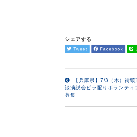
シェアする
Tweet
Facebook
投
【兵庫県】7/3（木）街頭
談演説会ビラ配りボランティ
稿
募集
ナ
ビ
ゲ