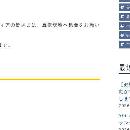
ィアの皆さまは、直接現地へ集合をお願い

ませ。
。
最
【候
動か
しま
202
5/
ラン
202