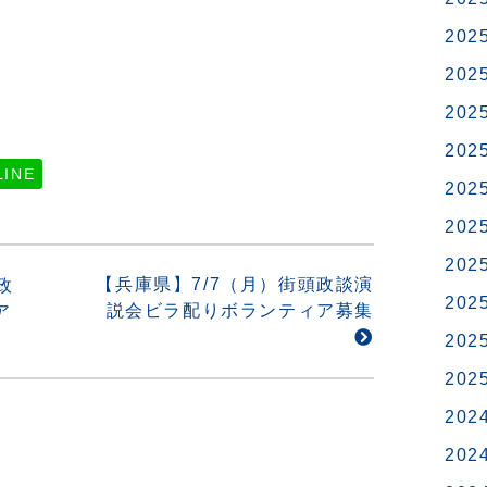
202
202
202
202
LINE
202
202
202
【兵庫県】7/7（月）街頭政談演
政
202
説会ビラ配りボランティア募集
ア
202
202
202
202