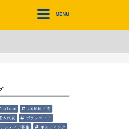
MENU
グ
YouTube
#国民民主党
#玉木代表
ボランティア
ボランティア募集
ポスティング