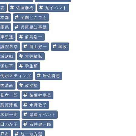
代表
佐藤泰樹
党イベント
党本部
全国どこでも
兵庫県
兵庫県知事選
兵庫県連
前島浩一
参議院選挙
向山好一
国政
地域活動
大井敏弘
大塚耕平
学生部
定例ポスティング
岩佐将志
川内清尚
政治塾
明見孝一郎
榛葉幹事長
榛葉賀津也
永野敦子
玉木雄一郎
県連イベント
矢田わか子
石井健一郎
神戸市
統一地方選