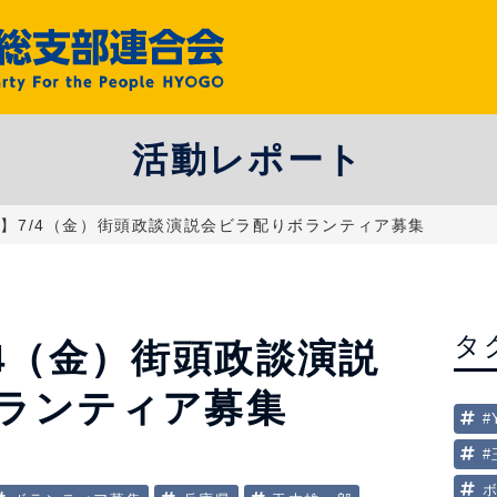
活動レポート
県】7/4（金）街頭政談演説会ビラ配りボランティア募集
タ
/4（金）街頭政談演説
ランティア募集
#