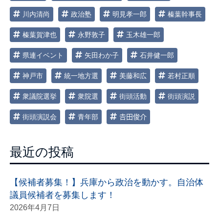
川内清尚
政治塾
明見孝一郎
榛葉幹事長
榛葉賀津也
永野敦子
玉木雄一郎
県連イベント
矢田わか子
石井健一郎
神戸市
統一地方選
美藤和広
若村正順
衆議院選挙
衆院選
街頭活動
街頭演説
街頭演説会
青年部
𠮷田俊介
最近の投稿
【候補者募集！】兵庫から政治を動かす。自治体
議員候補者を募集します！
2026年4月7日