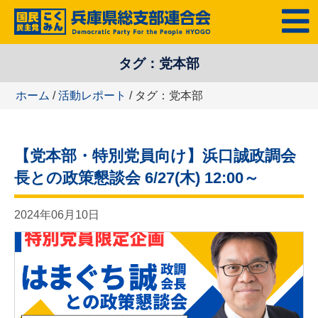
コ
MENU
ン
テ
タグ：党本部
ン
ツ
ホーム
/
活動レポート
/ タグ：党本部
へ
ス
キ
【党本部・特別党員向け】浜口誠政調会
ッ
プ
長との政策懇談会 6/27(木) 12:00～
2024年06月10日