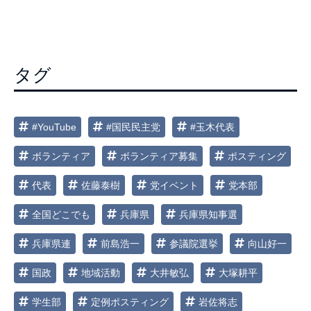
ビ
ゲ
ー
タグ
シ
ョ
ン
#YouTube
#国民民主党
#玉木代表
ボランティア
ボランティア募集
ポスティング
代表
佐藤泰樹
党イベント
党本部
全国どこでも
兵庫県
兵庫県知事選
兵庫県連
前島浩一
参議院選挙
向山好一
国政
地域活動
大井敏弘
大塚耕平
学生部
定例ポスティング
岩佐将志