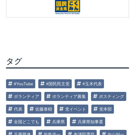
タグ
#YouTube
#国民民主党
#玉木代表
ボランティア
ボランティア募集
ポスティング
代表
佐藤泰樹
党イベント
党本部
全国どこでも
兵庫県
兵庫県知事選
兵庫県連
前島浩一
参議院選挙
向山好一