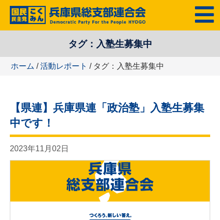
コ
MENU
ン
テ
タグ：入塾生募集中
ン
ツ
ホーム
/
活動レポート
/ タグ：入塾生募集中
へ
ス
キ
【県連】兵庫県連「政治塾」入塾生募集
ッ
プ
中です！
2023年11月02日