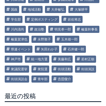
国政
地域活動
大井敏弘
大塚耕平
学生部
定例ポスティング
岩佐将志
川内清尚
政治塾
明見孝一郎
榛葉幹事長
榛葉賀津也
永野敦子
玉木雄一郎
県連イベント
矢田わか子
石井健一郎
神戸市
統一地方選
美藤和広
若村正順
衆議院選挙
衆院選
街頭活動
街頭演説
街頭演説会
青年部
𠮷田俊介
最近の投稿