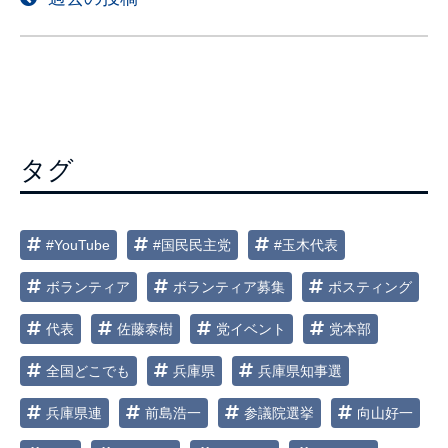
稿
ナ
ビ
ゲ
ー
タグ
シ
ョ
ン
#YouTube
#国民民主党
#玉木代表
ボランティア
ボランティア募集
ポスティング
代表
佐藤泰樹
党イベント
党本部
全国どこでも
兵庫県
兵庫県知事選
兵庫県連
前島浩一
参議院選挙
向山好一