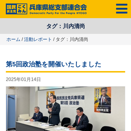
コ
MENU
ン
テ
タグ：川内清尚
ン
ツ
ホーム
/
活動レポート
/ タグ：川内清尚
へ
ス
キ
第5回政治塾を開催いたしました
ッ
プ
2025年01月14日