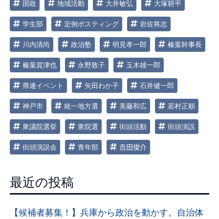
国政
地域活動
大井敏弘
大塚耕平
学生部
定例ポスティング
岩佐将志
川内清尚
政治塾
明見孝一郎
榛葉幹事長
榛葉賀津也
永野敦子
玉木雄一郎
県連イベント
矢田わか子
石井健一郎
神戸市
統一地方選
美藤和広
若村正順
衆議院選挙
衆院選
街頭活動
街頭演説
街頭演説会
青年部
𠮷田俊介
最近の投稿
【候補者募集！】兵庫から政治を動かす。自治体