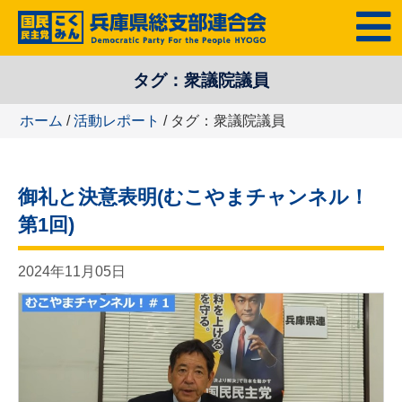
コ
MENU
ン
テ
タグ：衆議院議員
ン
ツ
ホーム
/
活動レポート
/ タグ：衆議院議員
へ
ス
キ
御礼と決意表明(むこやまチャンネル！
ッ
プ
第1回)
2024年11月05日