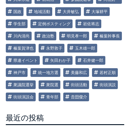
国政
地域活動
大井敏弘
大塚耕平
学生部
定例ポスティング
岩佐将志
川内清尚
政治塾
明見孝一郎
榛葉幹事長
榛葉賀津也
永野敦子
玉木雄一郎
県連イベント
矢田わか子
石井健一郎
神戸市
統一地方選
美藤和広
若村正順
衆議院選挙
衆院選
街頭活動
街頭演説
街頭演説会
青年部
𠮷田俊介
最近の投稿