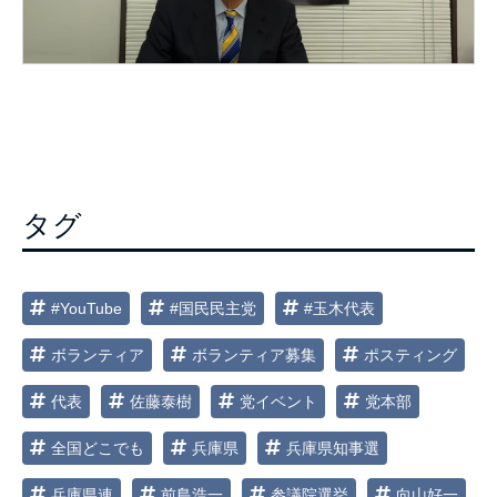
タグ
#YouTube
#国民民主党
#玉木代表
ボランティア
ボランティア募集
ポスティング
代表
佐藤泰樹
党イベント
党本部
全国どこでも
兵庫県
兵庫県知事選
兵庫県連
前島浩一
参議院選挙
向山好一