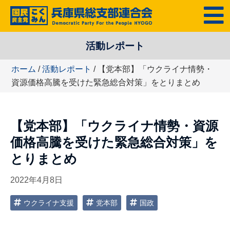
コ
MENU
ン
テ
活動レポート
ン
ツ
ホーム
/
活動レポート
/ 【党本部】「ウクライナ情勢・
へ
資源価格高騰を受けた緊急総合対策」をとりまとめ
ス
キ
ッ
【党本部】「ウクライナ情勢・資源
プ
価格高騰を受けた緊急総合対策」を
とりまとめ
2022年4月8日
ウクライナ支援
党本部
国政