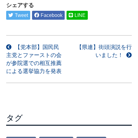
シェアする
Tweet
Facebook
LINE
投
【党本部】国民民
【県連】街頭演説を行
主党とファーストの会
いました！
稿
が参院選での相互推薦
ナ
による選挙協力を発表
ビ
ゲ
ー
シ
ョ
タグ
ン