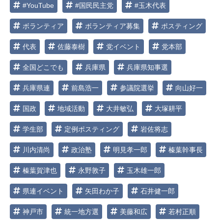
#YouTube
#国民民主党
#玉木代表
ボランティア
ボランティア募集
ポスティング
代表
佐藤泰樹
党イベント
党本部
全国どこでも
兵庫県
兵庫県知事選
兵庫県連
前島浩一
参議院選挙
向山好一
国政
地域活動
大井敏弘
大塚耕平
学生部
定例ポスティング
岩佐将志
川内清尚
政治塾
明見孝一郎
榛葉幹事長
榛葉賀津也
永野敦子
玉木雄一郎
県連イベント
矢田わか子
石井健一郎
神戸市
統一地方選
美藤和広
若村正順