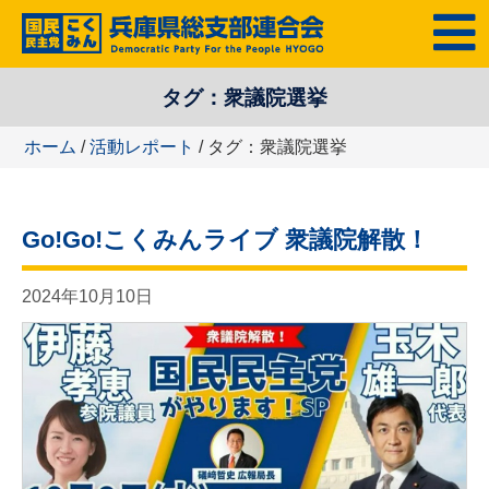
コ
MENU
ン
テ
タグ：衆議院選挙
ン
ツ
ホーム
/
活動レポート
/ タグ：衆議院選挙
へ
ス
キ
Go!Go!こくみんライブ 衆議院解散！
ッ
プ
2024年10月10日