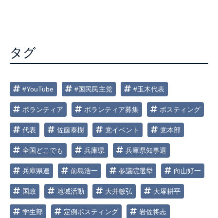
ビ
ゲ
ー
タグ
シ
ョ
ン
#YouTube
#国民民主党
#玉木代表
ボランティア
ボランティア募集
ポスティング
代表
佐藤泰樹
党イベント
党本部
全国どこでも
兵庫県
兵庫県知事選
兵庫県連
前島浩一
参議院選挙
向山好一
国政
地域活動
大井敏弘
大塚耕平
学生部
定例ポスティング
岩佐将志