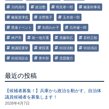
川内清尚
政治塾
明見孝一郎
榛葉幹事長
榛葉賀津也
永野敦子
玉木雄一郎
県連イベント
矢田わか子
石井健一郎
神戸市
統一地方選
美藤和広
若村正順
衆議院選挙
衆院選
街頭活動
街頭演説
街頭演説会
青年部
𠮷田俊介
最近の投稿
【候補者募集！】兵庫から政治を動かす。自治体
議員候補者を募集します！
2026年4月7日