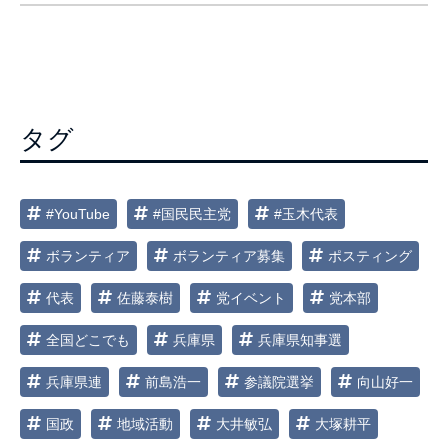
ナ
ビ
ゲ
ー
タグ
シ
ョ
ン
#YouTube
#国民民主党
#玉木代表
ボランティア
ボランティア募集
ポスティング
代表
佐藤泰樹
党イベント
党本部
全国どこでも
兵庫県
兵庫県知事選
兵庫県連
前島浩一
参議院選挙
向山好一
国政
地域活動
大井敏弘
大塚耕平