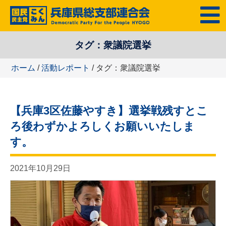
コ
MENU
ン
テ
タグ：衆議院選挙
ン
ツ
ホーム
/
活動レポート
/ タグ：衆議院選挙
へ
ス
キ
【兵庫3区佐藤やすき】選挙戦残すとこ
ッ
プ
ろ後わずかよろしくお願いいたしま
す。
2021年10月29日