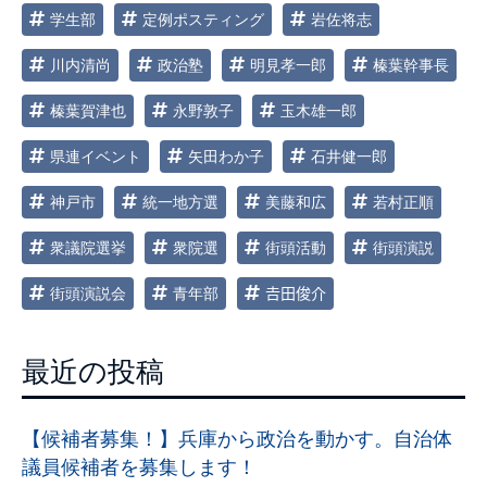
学生部
定例ポスティング
岩佐将志
川内清尚
政治塾
明見孝一郎
榛葉幹事長
榛葉賀津也
永野敦子
玉木雄一郎
県連イベント
矢田わか子
石井健一郎
神戸市
統一地方選
美藤和広
若村正順
衆議院選挙
衆院選
街頭活動
街頭演説
街頭演説会
青年部
𠮷田俊介
最近の投稿
【候補者募集！】兵庫から政治を動かす。自治体
議員候補者を募集します！